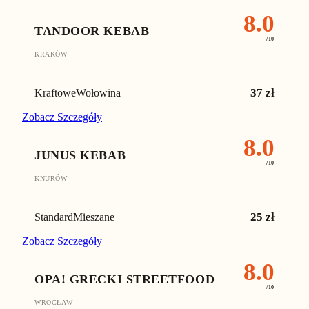
8.0
TANDOOR KEBAB
/10
KRAKÓW
37
zł
Kraftowe
Wołowina
Zobacz Szczegóły
8.0
JUNUS KEBAB
/10
KNURÓW
25
zł
Standard
Mieszane
Zobacz Szczegóły
8.0
OPA! GRECKI STREETFOOD
/10
WROCŁAW