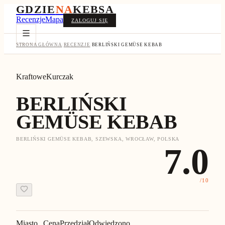
GDZIE
NA
KEBSA
Recenzje
Mapa
ZALOGUJ SIĘ
STRONA GŁÓWNA
/
RECENZJE
/
BERLIŃSKI GEMÜSE KEBAB
Kraftowe
Kurczak
BERLIŃSKI
GEMÜSE KEBAB
BERLIŃSKI GEMÜSE KEBAB, SZEWSKA, WROCŁAW, POLSKA
7.0
/10
Miasto
Cena
Przedział
Odwiedzono