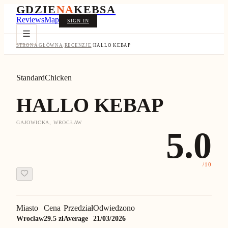
GDZIE
NA
KEBSA
Reviews
Map
SIGN IN
STRONA GŁÓWNA
/
RECENZJE
/
HALLO KEBAP
Standard
Chicken
HALLO KEBAP
GAJOWICKA, WROCŁAW
5.0
/10
Miasto
Cena
Przedział
Odwiedzono
Wrocław
29.5 zł
Average
21/03/2026