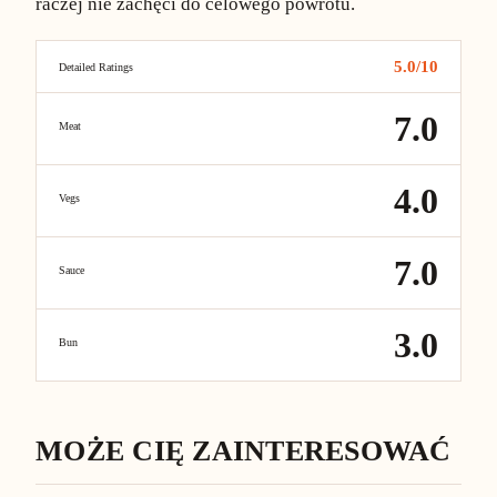
raczej nie zachęci do celowego powrotu.
5.0
/10
Detailed Ratings
7.0
Meat
4.0
Vegs
7.0
Sauce
3.0
Bun
MOŻE CIĘ ZAINTERESOWAĆ